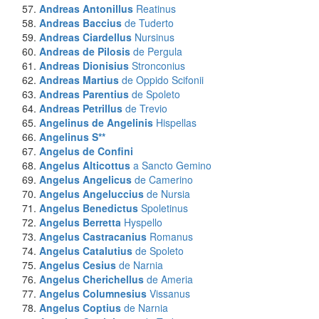
Andreas Antonillus
Reatinus
Andreas Baccius
de Tuderto
Andreas Ciardellus
Nursinus
Andreas de Pilosis
de Pergula
Andreas Dionisius
Stronconius
Andreas Martius
de Oppido Scifonii
Andreas Parentius
de Spoleto
Andreas Petrillus
de Trevio
Angelinus de Angelinis
Hispellas
Angelinus S**
Angelus
de Confini
Angelus Alticottus
a Sancto Gemino
Angelus Angelicus
de Camerino
Angelus Angeluccius
de Nursia
Angelus Benedictus
Spoletinus
Angelus Berretta
Hyspello
Angelus Castracanius
Romanus
Angelus Catalutius
de Spoleto
Angelus Cesius
de Narnia
Angelus Cherichellus
de Ameria
Angelus Columnesius
Vissanus
Angelus Coptius
de Narnia