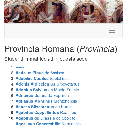
Toggle
navigati
Provincia Romana (
Provincia
)
Studenti immatricolati in questa sede
------
Acrisius Pinus
de Assiseo
Adabiles Codilus
Spoletinus
Adonis Ardiccionius
Urbevetanus
Adonius Salvius
de Monte Sancto
Adrianus Delius
de Fuglinea
Adrianus Montinus
Montonensis
Aeneas Silvestrinus
de Nursia
Agabitus Cappellettus
Reatinus
Agabitus de Grassis
de Spoleto
Agesilaus Conestabilis
Narniensis