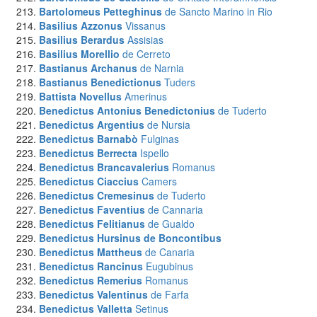
Bartolomeus Petteghinus
de Sancto Marino in Rio
Basilius Azzonus
Vissanus
Basilius Berardus
Assisias
Basilius Morellio
de Cerreto
Bastianus Archanus
de Narnia
Bastianus Benedictionus
Tuders
Battista Novellus
Amerinus
Benedictus Antonius Benedictonius
de Tuderto
Benedictus Argentius
de Nursia
Benedictus Barnabò
Fulginas
Benedictus Berrecta
Ispello
Benedictus Brancavalerius
Romanus
Benedictus Ciaccius
Camers
Benedictus Cremesinus
de Tuderto
Benedictus Faventius
de Cannaria
Benedictus Felitianus
de Gualdo
Benedictus Hursinus de Boncontibus
Benedictus Mattheus
de Canaria
Benedictus Rancinus
Eugubinus
Benedictus Remerius
Romanus
Benedictus Valentinus
de Farfa
Benedictus Valletta
Setinus