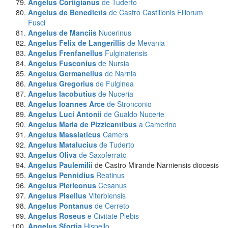
Angelus Cortigianus
de Tuderto
Angelus de Benedictis
de Castro Castilionis Filiorum
Fusci
Angelus de Manciis
Nucerinus
Angelus Felix de Langerillis
de Mevania
Angelus Frenfanellus
Fulginatensis
Angelus Fusconius
de Nursia
Angelus Germanellus
de Narnia
Angelus Gregorius
de Fulginea
Angelus Iacobutius
de Nuceria
Angelus Ioannes Arce
de Stronconio
Angelus Luci Antonii
de Gualdo Nucerie
Angelus Maria de Pizzicantibus
a Camerino
Angelus Massiaticus
Camers
Angelus Matalucius
de Tuderto
Angelus Oliva
de Saxoferrato
Angelus Paulemilii
de Castro Mirande Narniensis diocesis
Angelus Pennidius
Reatinus
Angelus Pierleonus
Cesanus
Angelus Pisellus
Viterbiensis
Angelus Pontanus
de Cerreto
Angelus Roseus
e Civitate Plebis
Angelus Sfortia
Hispello