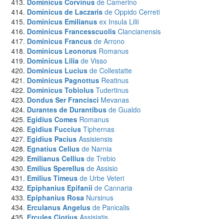
Dominicus Corvinus
de Camerino
Dominicus de Laczaris
de Oppido Cerreti
Dominicus Emilianus
ex Insula Lilii
Dominicus Francesscuolis
Clancianensis
Dominicus Francus
de Arrono
Dominicus Leonorus
Romanus
Dominicus Lilia
de Visso
Dominicus Lucius
de Collestatte
Dominicus Pagnottus
Reatinus
Dominicus Tobiolus
Tudertinus
Dondus Ser Francisci
Mevanas
Durantes de Durantibus
de Gualdo
Egidius Comes
Romanus
Egidius Fuccius
Tiphernas
Egidius Pacius
Assisiensis
Egnatius Celius
de Narnia
Emilianus Cellius
de Trebio
Emilius Sperellus
de Assisio
Emilius Timeus
de Urbe Veteri
Epiphanius Epifanii
de Cannaria
Epiphanius Rosa
Nursinus
Erculanus Angelus
de Panicalis
Ercules Ciotius
Assisiatis