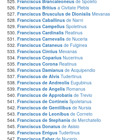
Franciscus Brancaleoneus
de Spoleto
Franciscus Britius
a Civitate Plebis
Franciscus Brusculus de Dionisiis
Mevanas
Franciscus Caballinus
de Narni
Franciscus Campellus
Spoletinus
Franciscus Cardinalis
Reatinus
Franciscus Carnevalis
de Nuceria
Franciscus Cataneus
de Fulginea
Franciscus Cintius
Mevanas
Franciscus Coparius
Nucerinus
Franciscus Corona
Reatinus
Franciscus Damianus
de Acquipendio
Franciscus de Alvis
Tudertinus
Franciscus de Andreolis
Eugubinus
Franciscus de Angelis
Romanus
Franciscus de Approbatis
de Trevio
Franciscus de Cortineis
Spoletanus
Franciscus de Gentilibus
de Nursia
Franciscus de Leonibus
de Corneto
Franciscus de Stephanis
de Merchatello
Franciscus Donatus
de Asisio
Franciscus Errigus
Tudertinus
Franciscus Faber
de Nucerio