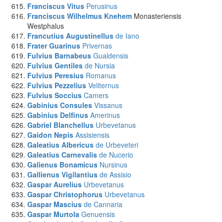
Franciscus Vitus
Perusinus
Franciscus Wilhelmus Knehem
Monasteriensis
Westphalus
Francutius Augustinellus
de Iano
Frater Guarinus
Privernas
Fulvius Barnabeus
Gualdensis
Fulvius Gentiles
de Nursia
Fulvius Peresius
Romanus
Fulvius Pezzelius
Veliternus
Fulvius Soccius
Camers
Gabinius Consules
Vissanus
Gabinius Delfinus
Amerinus
Gabriel Blanchellus
Urbevetanus
Gaidon Nepis
Assisiensis
Galeatius Albericus
de Urbeveteri
Galeatius Carnevalis
de Nucerio
Galienus Bonamicus
Nursinus
Gallienus Vigilantius
de Assisio
Gaspar Aurelius
Urbevetanus
Gaspar Christophorus
Urbevetanus
Gaspar Mascius
de Cannaria
Gaspar Murtola
Genuensis