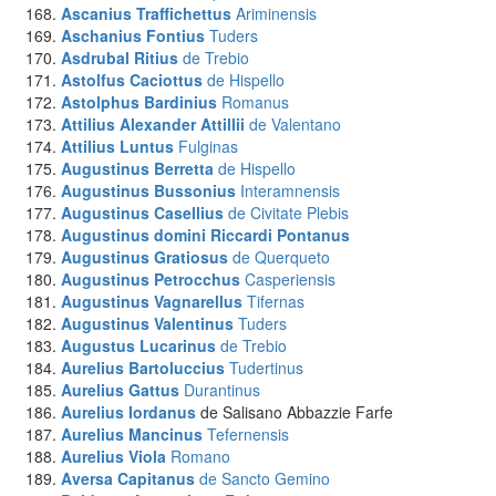
Ascanius Traffichettus
Ariminensis
Aschanius Fontius
Tuders
Asdrubal Ritius
de Trebio
Astolfus Caciottus
de Hispello
Astolphus Bardinius
Romanus
Attilius Alexander Attillii
de Valentano
Attilius Luntus
Fulginas
Augustinus Berretta
de Hispello
Augustinus Bussonius
Interamnensis
Augustinus Casellius
de Civitate Plebis
Augustinus domini Riccardi
Pontanus
Augustinus Gratiosus
de Querqueto
Augustinus Petrocchus
Casperiensis
Augustinus Vagnarellus
Tifernas
Augustinus Valentinus
Tuders
Augustus Lucarinus
de Trebio
Aurelius Bartoluccius
Tudertinus
Aurelius Gattus
Durantinus
Aurelius Iordanus
de Salisano Abbazzie Farfe
Aurelius Mancinus
Tefernensis
Aurelius Viola
Romano
Aversa Capitanus
de Sancto Gemino