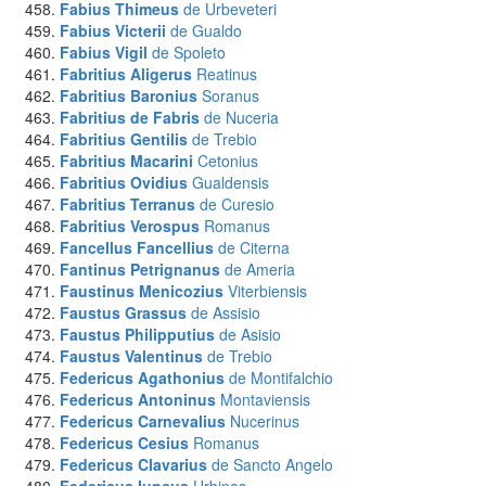
Fabius Thimeus
de Urbeveteri
Fabius Victerii
de Gualdo
Fabius Vigil
de Spoleto
Fabritius Aligerus
Reatinus
Fabritius Baronius
Soranus
Fabritius de Fabris
de Nuceria
Fabritius Gentilis
de Trebio
Fabritius Macarini
Cetonius
Fabritius Ovidius
Gualdensis
Fabritius Terranus
de Curesio
Fabritius Verospus
Romanus
Fancellus Fancellius
de Citerna
Fantinus Petrignanus
de Ameria
Faustinus Menicozius
Viterbiensis
Faustus Grassus
de Assisio
Faustus Philipputius
de Asisio
Faustus Valentinus
de Trebio
Federicus Agathonius
de Montifalchio
Federicus Antoninus
Montaviensis
Federicus Carnevalius
Nucerinus
Federicus Cesius
Romanus
Federicus Clavarius
de Sancto Angelo