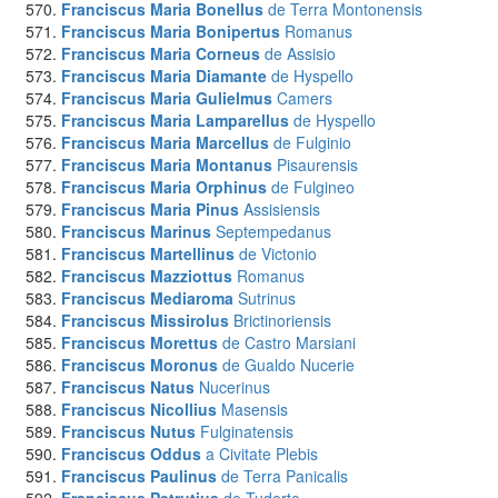
Franciscus Maria Bonellus
de Terra Montonensis
Franciscus Maria Bonipertus
Romanus
Franciscus Maria Corneus
de Assisio
Franciscus Maria Diamante
de Hyspello
Franciscus Maria Gulielmus
Camers
Franciscus Maria Lamparellus
de Hyspello
Franciscus Maria Marcellus
de Fulginio
Franciscus Maria Montanus
Pisaurensis
Franciscus Maria Orphinus
de Fulgineo
Franciscus Maria Pinus
Assisiensis
Franciscus Marinus
Septempedanus
Franciscus Martellinus
de Victonio
Franciscus Mazziottus
Romanus
Franciscus Mediaroma
Sutrinus
Franciscus Missirolus
Brictinoriensis
Franciscus Morettus
de Castro Marsiani
Franciscus Moronus
de Gualdo Nucerie
Franciscus Natus
Nucerinus
Franciscus Nicollius
Masensis
Franciscus Nutus
Fulginatensis
Franciscus Oddus
a Civitate Plebis
Franciscus Paulinus
de Terra Panicalis