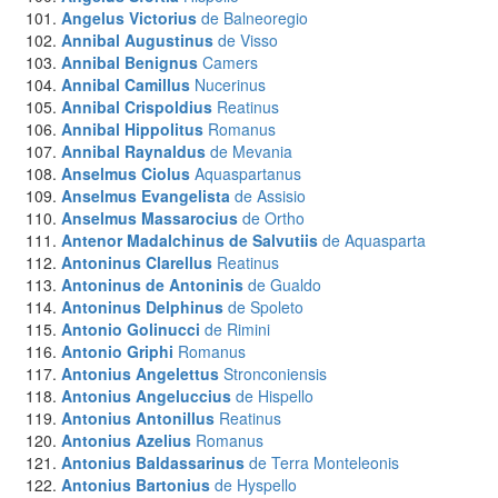
Angelus Victorius
de Balneoregio
Annibal Augustinus
de Visso
Annibal Benignus
Camers
Annibal Camillus
Nucerinus
Annibal Crispoldius
Reatinus
Annibal Hippolitus
Romanus
Annibal Raynaldus
de Mevania
Anselmus Ciolus
Aquaspartanus
Anselmus Evangelista
de Assisio
Anselmus Massarocius
de Ortho
Antenor Madalchinus de Salvutiis
de Aquasparta
Antoninus Clarellus
Reatinus
Antoninus de Antoninis
de Gualdo
Antoninus Delphinus
de Spoleto
Antonio Golinucci
de Rimini
Antonio Griphi
Romanus
Antonius Angelettus
Stronconiensis
Antonius Angeluccius
de Hispello
Antonius Antonillus
Reatinus
Antonius Azelius
Romanus
Antonius Baldassarinus
de Terra Monteleonis
Antonius Bartonius
de Hyspello