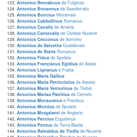
Antonius Bernabous
de Fulgineo
Antonius Bonannus
de Saxoferrato
Antonius Boncius
Vitoriensis
Antonius Cabballinus
Romanus
Antonius Canalis
de Ameria
Antonius Carnevalis
de Civitate Nucerie
Antonius Cecconus
de Sonnino
Antonius de Salvettis
Gualdensis
Antonius de Statis
Romanus
Antonius Fidus
de Spoleto
Antonius Franciscus Egidius
de Asisio
Antonius Lignanus
e Fratta
Antonius Maria Gallius
Antonius Maria Petricciolus
de Assisio
Antonius Maria Venturinus
de Trebio
Antonius Marias Patritius
de Cerreto
Antonius Mensuratus
e Precibus
Antonius Montius
de Spoleto
Antonius Morgalanti
de Anglario
Antonius Peccius
Eugubinus
Antonius Pontus
de Terra Bastie
Antonius Rainaldus de Troilis
de Nuceria