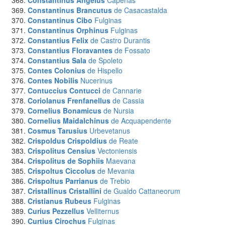
Constantinus Angelus
Capenas
Constantinus Brancutus
de Casacastalda
Constantinus Cibo
Fulginas
Constantinus Orphinus
Fulginas
Constantius Felix
de Castro Durantis
Constantius Floravantes
de Fossato
Constantius Sala
de Spoleto
Contes Colonius
de Hispello
Contes Nobilis
Nucerinus
Contuccius Contucci
de Cannarie
Coriolanus Frenfanellus
de Cassia
Cornelius Bonamicus
de Nursia
Cornelius Maidalchinus
de Acquapendente
Cosmus Tarusius
Urbevetanus
Crispoldus Crispoldius
de Reate
Crispolitus Censius
Vectoniensis
Crispolitus de Sophiis
Maevana
Crispoltus Ciccolus
de Mevania
Crispoltus Parrianus
de Trebio
Cristallinus Cristallini
de Gualdo Cattaneorum
Cristianus Rubeus
Fulginas
Curius Pezzellus
Velliternus
Curtius Cirochus
Fulginas