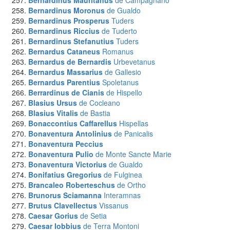
Bernardinus Mauritanus
de Campagnano
Bernardinus Moronus
de Gualdo
Bernardinus Prosperus
Tuders
Bernardinus Riccius
de Tuderto
Bernardinus Stefanutius
Tuders
Bernardus Cataneus
Romanus
Bernardus de Bernardis
Urbevetanus
Bernardus Massarius
de Gallesio
Bernardus Parentius
Spoletanus
Berrardinus de Cianis
de Hispello
Blasius Ursus
de Cocleano
Blasius Vitalis
de Bastia
Bonaccontius Caffarellus
Hispellas
Bonaventura Antolinius
de Panicalis
Bonaventura Peccius
Bonaventura Pulio
de Monte Sancte Marie
Bonaventura Victorius
de Gualdo
Bonifatius Gregorius
de Fulginea
Brancaleo Roberteschus
de Ortho
Brunorus Sciamanna
Interamnas
Brutus Clavellectus
Vissanus
Caesar Gorius
de Setia
Caesar Iobbius
de Terra Montoni