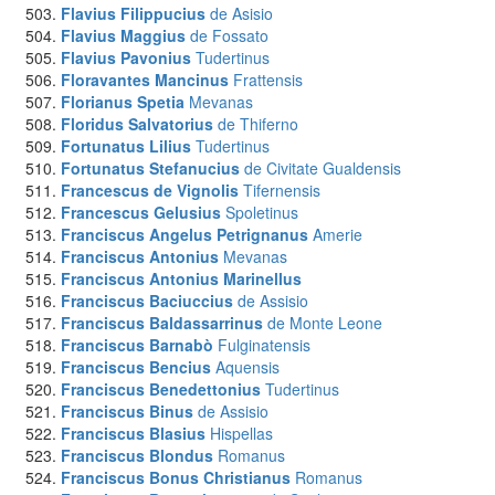
Flavius Filippucius
de Asisio
Flavius Maggius
de Fossato
Flavius Pavonius
Tudertinus
Floravantes Mancinus
Frattensis
Florianus Spetia
Mevanas
Floridus Salvatorius
de Thiferno
Fortunatus Lilius
Tudertinus
Fortunatus Stefanucius
de Civitate Gualdensis
Francescus de Vignolis
Tifernensis
Francescus Gelusius
Spoletinus
Franciscus Angelus Petrignanus
Amerie
Franciscus Antonius
Mevanas
Franciscus Antonius Marinellus
Franciscus Baciuccius
de Assisio
Franciscus Baldassarrinus
de Monte Leone
Franciscus Barnabò
Fulginatensis
Franciscus Bencius
Aquensis
Franciscus Benedettonius
Tudertinus
Franciscus Binus
de Assisio
Franciscus Blasius
Hispellas
Franciscus Blondus
Romanus
Franciscus Bonus Christianus
Romanus