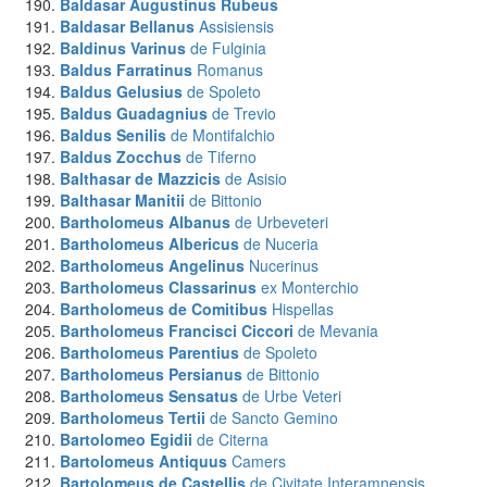
Baldasar Augustinus Rubeus
Baldasar Bellanus
Assisiensis
Baldinus Varinus
de Fulginia
Baldus Farratinus
Romanus
Baldus Gelusius
de Spoleto
Baldus Guadagnius
de Trevio
Baldus Senilis
de Montifalchio
Baldus Zocchus
de Tiferno
Balthasar de Mazzicis
de Asisio
Balthasar Manitii
de Bittonio
Bartholomeus Albanus
de Urbeveteri
Bartholomeus Albericus
de Nuceria
Bartholomeus Angelinus
Nucerinus
Bartholomeus Classarinus
ex Monterchio
Bartholomeus de Comitibus
Hispellas
Bartholomeus Francisci Ciccori
de Mevania
Bartholomeus Parentius
de Spoleto
Bartholomeus Persianus
de Bittonio
Bartholomeus Sensatus
de Urbe Veteri
Bartholomeus Tertii
de Sancto Gemino
Bartolomeo Egidii
de Citerna
Bartolomeus Antiquus
Camers
Bartolomeus de Castellis
de Civitate Interamnensis