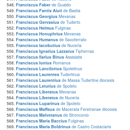
Franciscus Faber
de Gualdo
Franciscus Fantis Aiuti
de Bastia
Franciscus Georgius
Mevanas
Franciscus Gervasius
de Tuderto
Franciscus Helmus
Fulginas
Franciscus Honuphrius
Mevanas
Franciscus Humanus
de Saxoferrato
Franciscus Iacobutius
de Nuceria
Franciscus Ignatius Lazzarus
Tiphernas
Franciscus Ilarius Binus
Assisiatis
Franciscus Iunius
Romanus
Franciscus Lancilottus
Spoletinus
Franciscus Laurentes
Tudertinus
Franciscus Laurentius
de Massa Tudertine diocesis
Franciscus Letutius
de Spoleto
Franciscus Liberatus
Mevanas
Franciscus Liberatus
de Nuceria
Franciscus Luparinus
de Spoleto
Franciscus Maffeus
de Macerata Feretranae diocesis
Franciscus Malvetanus
de Stronconio
Franciscus Maria Baccius
Fulginas
Franciscus Maria Boldrinus
de Castro Costaciaris