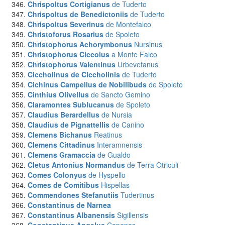
Chrispoltus Cortigianus
de Tuderto
Chrispoltus de Benedictoniis
de Tuderto
Chrispoltus Severinus
de Montefalco
Christoforus Rosarius
de Spoleto
Christophorus Achorymbonus
Nursinus
Christophorus Ciccolus
a Monte Falco
Christophorus Valentinus
Urbevetanus
Ciccholinus de Ciccholinis
de Tuderto
Cichinus Campellus de Nobilibuds
de Spoleto
Cinthius Olivellus
de Sancto Gemino
Claramontes Sublucanus
de Spoleto
Claudius Berardellus
de Nursia
Claudius de Pignattellis
de Canino
Clemens Bichanus
Reatinus
Clemens Cittadinus
Interamnensis
Clemens Gramaccia
de Gualdo
Cletus Antonius Normandus
de Terra Otriculi
Comes Colonyus
de Hyspello
Comes de Comitibus
Hispellas
Commendones Stefanutiis
Tudertinus
Constantinus
de Narnea
Constantinus Albanensis
Sigillensis