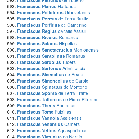
Franciscus Petrutius
de Tuderto
Franciscus Planus
Hortanus
Franciscus Pollidorus
Urbevetanus
Franciscus Pontus
de Terra Bastie
Franciscus Porfirius
de Camerino
Franciscus Regius
civitatis Assisii
Franciscus Riccius
Romanus
Franciscus Salarus
Hispellas
Franciscus Sanctacrucius
Montonensis
Franciscus Santolinus
Romanus
Franciscus Sardolus
Tuders
Franciscus Sartorius
Ariminensis
Franciscus Sicenalius
de Reate
Franciscus Simoncellus
de Carbio
Franciscus Spinettus
de Montono
Franciscus Sponta
de Terra Fratte
Franciscus Taffonius
de Pinna Billorum
Franciscus Theus
Romanus
Franciscus Tome
Fulginas
Franciscus Vannola
Assisiensis
Franciscus Venantius
Camers
Franciscus Vettius
Aquaspartanus
Franciscus Victucius
de Narnia