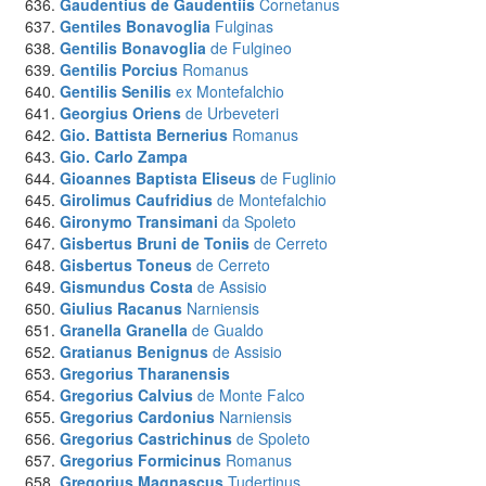
Gaudentius de Gaudentiis
Cornetanus
Gentiles Bonavoglia
Fulginas
Gentilis Bonavoglia
de Fulgineo
Gentilis Porcius
Romanus
Gentilis Senilis
ex Montefalchio
Georgius Oriens
de Urbeveteri
Gio. Battista Bernerius
Romanus
Gio. Carlo Zampa
Gioannes Baptista Eliseus
de Fuglinio
Girolimus Caufridius
de Montefalchio
Gironymo Transimani
da Spoleto
Gisbertus Bruni de Toniis
de Cerreto
Gisbertus Toneus
de Cerreto
Gismundus Costa
de Assisio
Giulius Racanus
Narniensis
Granella Granella
de Gualdo
Gratianus Benignus
de Assisio
Gregorius
Tharanensis
Gregorius Calvius
de Monte Falco
Gregorius Cardonius
Narniensis
Gregorius Castrichinus
de Spoleto
Gregorius Formicinus
Romanus
Gregorius Magnascus
Tudertinus