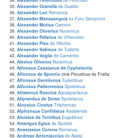
Alexander Ferentillus
de Ferentillo
Alexander Granella
de Gualdo
Alexander Leo
Romanus
Alexander Manasanguis
ex Foro Sempronii
Alexander Mutius
Camers
Alexander Oliverius
Nucerinus
Alexander Palatius
de Urbeveteri
Alexander Piso
de Viterbio
Alexander Sabinus
de Tuderto
Alexander Voglia
de Camerino
Alexius Oliverus
Nucerinus
Alfonsus Cassianus de Cypheloctis
Alfonsus de Spontis
civis Perusinus de Fratta
Alfonsus Gentilonus
Tudertinus
Alfonsus Pallectonius
Spoletinus
Alimentus Roscius
Aquaspartanus
Aliprandus de Domo
Spoletanus
Aloysius Civolus
Thiphernas
Alphonsus Confidatus
Assisiensis
Aluisius de Tontibus
Eugubinus
Amerigus Egius
de Spoleto
Anastasius Corona
Romanus
Andreas Antoniaccius
de Assisi