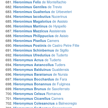
Hieronimus Felix
de Montelfachio
Hieronimus Gentiles
de Trevio
Hieronimus Gualterius
de Urbeveteri
Hieronimus Iacobutius
Nucerinus
Hieronimus Magalotius
de Assisio
Hieronimus Martinus
de Hyspello
Hieronimus Mazzicus
Assisiensis
Hieronimus Philippucius
de Asisio
Hieronimus Pisellus
Camers
Hieronimus Postinis
de Castro Petre Fitte
Hieronimus Schinbernus
de Sigillo
Hieronimus Ufredutius
de Tuderto
Hieronymus Actus
de Tuderto
Hieronymus Astancollus
Tuders
Hieronymus Balduinus
Gualdensis
Hieronymus Barattanus
de Nursia
Hieronymus Bocchardus
de Fara
Hieronymus Bonannus
de Fulginea
Hieronymus Brunus
de Saxoferrato
Hieronymus Celsus
Romanus
Hieronymus Cicarellus
Camers
Hieronymus Colesanctus
a Balneoregio