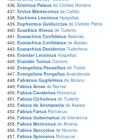
Erminius Paleus
de Civitate Hortana
Erolus Marescottus
de Carbio
Eschines Leoninus
Hyspellas
Euphemius Guiduccius
de Civitate Plebis
Eusebius Alveus
de Tuderto
Eustachius Confidatus
Asisinas
Eustachius Confidatus
de Assisio
Eustachius Desiderius
Tudertinus
Evander Leoninus
Hyspellas
Evander Tonius
Camers
Evangelista Pausellius
de Trebio
Evangelista Pongellus
Anatoliensis
Fabianus Guglielmus
de Alviano
Fabius Arcas
de Narnia
Fabius Cavalerius
Romanus
Fabius Cicholinus
de Tuderto
Fabius de Aromatariis
de Assisio
Fabius Fanus
Romanus
Fabius Gubernarius
de Interamna
Fabius Moriconus
de Ameria
Fabius Saccotius
de Nucerio
Fabius Spinosius
Romanus