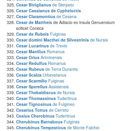
Cesar Biviglianus
de Sterpeto
Cesar Cassianus de Cypheloctis
Cesar Claramontius
de Cesena
Cesar de Mattheis
de Adiacio ex insula Genuensium
scilicet Corsica
Cesar de Rubeis
Fulginas
Cesar domini Macthei de Silvestrinis
de Nursia
Cesar Lucarinus
de Trevio
Cesar Manilius
Romanus
Cesar Orius
Ariminensis
Cesar Redulfus
Romanus
Cesar Rubeus
de Terra Durantis
Cesar Scalza
Urbevetanus
Cesar Scarmilio
Fulginas
Cesar Sperellus
Assisiensis
Cesar Thebaldiscus
de Nursia
Cesar Thomassinus
Tudertinus
Cesar Tignosinus
de Fulgineo
Cesarius Tottus
de Cerreto
Cesius Cherobinus
Tudertinus
Cherubinus Barnabous
Fulginas
Cherubinus Tempestivus
de Monte Falchio