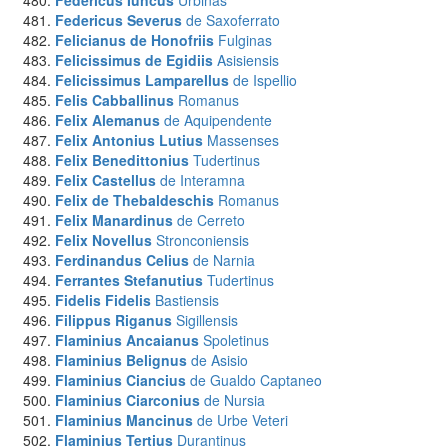
Federicus Iuncus
Urbinas
Federicus Severus
de Saxoferrato
Felicianus de Honofriis
Fulginas
Felicissimus de Egidiis
Asisiensis
Felicissimus Lamparellus
de Ispellio
Felis Cabballinus
Romanus
Felix Alemanus
de Aquipendente
Felix Antonius Lutius
Massenses
Felix Benedittonius
Tudertinus
Felix Castellus
de Interamna
Felix de Thebaldeschis
Romanus
Felix Manardinus
de Cerreto
Felix Novellus
Stronconiensis
Ferdinandus Celius
de Narnia
Ferrantes Stefanutius
Tudertinus
Fidelis Fidelis
Bastiensis
Filippus Riganus
Sigillensis
Flaminius Ancaianus
Spoletinus
Flaminius Belignus
de Asisio
Flaminius Ciancius
de Gualdo Captaneo
Flaminius Ciarconius
de Nursia
Flaminius Mancinus
de Urbe Veteri
Flaminius Tertius
Durantinus