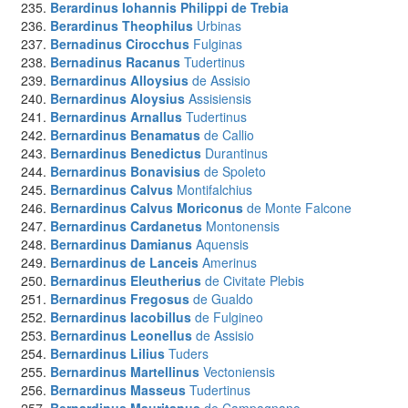
Berardinus Iohannis Philippi
de Trebia
Berardinus Theophilus
Urbinas
Bernadinus Cirocchus
Fulginas
Bernadinus Racanus
Tudertinus
Bernardinus Alloysius
de Assisio
Bernardinus Aloysius
Assisiensis
Bernardinus Arnallus
Tudertinus
Bernardinus Benamatus
de Callio
Bernardinus Benedictus
Durantinus
Bernardinus Bonavisius
de Spoleto
Bernardinus Calvus
Montifalchius
Bernardinus Calvus Moriconus
de Monte Falcone
Bernardinus Cardanetus
Montonensis
Bernardinus Damianus
Aquensis
Bernardinus de Lanceis
Amerinus
Bernardinus Eleutherius
de Civitate Plebis
Bernardinus Fregosus
de Gualdo
Bernardinus Iacobillus
de Fulgineo
Bernardinus Leonellus
de Assisio
Bernardinus Lilius
Tuders
Bernardinus Martellinus
Vectoniensis
Bernardinus Masseus
Tudertinus