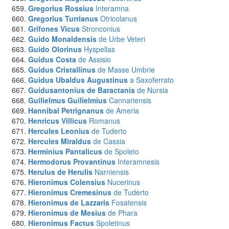
Gregorius Rossius
Interamna
Gregorius Turrianus
Otricolanus
Grifones Vicus
Stronconius
Guido Monaldensis
de Urbe Veteri
Guido Olorinus
Hyspellas
Guidus Costa
de Assisio
Guidus Cristallinus
de Masse Umbrie
Guidus Ubaldus Augustinus
a Saxoferrato
Guidusantonius de Baractanis
de Nursia
Guilielmus Guilielmius
Cannariensis
Hannibal Petrignanus
de Ameria
Henricus Villicus
Romanus
Hercules Leonius
de Tuderto
Hercules Miraldus
de Cassia
Herminius Pantalicus
de Spoleto
Hermodorus Provantinus
Interamnesis
Herulus de Herulis
Narniensis
Hieronimus Colensius
Nucerinus
Hieronimus Cremesinus
de Tuderto
Hieronimus de Lazzaris
Fosatensis
Hieronimus de Mesius
de Phara
Hieronimus Factus
Spoletinus