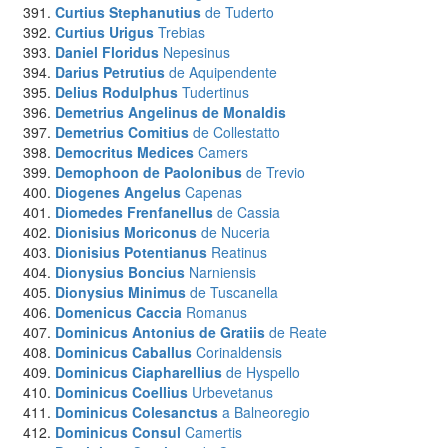
Curtius Stephanutius
de Tuderto
Curtius Urigus
Trebias
Daniel Floridus
Nepesinus
Darius Petrutius
de Aquipendente
Delius Rodulphus
Tudertinus
Demetrius Angelinus de Monaldis
Demetrius Comitius
de Collestatto
Democritus Medices
Camers
Demophoon de Paolonibus
de Trevio
Diogenes Angelus
Capenas
Diomedes Frenfanellus
de Cassia
Dionisius Moriconus
de Nuceria
Dionisius Potentianus
Reatinus
Dionysius Boncius
Narniensis
Dionysius Minimus
de Tuscanella
Domenicus Caccia
Romanus
Dominicus Antonius de Gratiis
de Reate
Dominicus Caballus
Corinaldensis
Dominicus Ciapharellius
de Hyspello
Dominicus Coellius
Urbevetanus
Dominicus Colesanctus
a Balneoregio
Dominicus Consul
Camertis