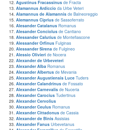
Agustinus Fracassinus
de Fracta
Alamannus Ardiccio
da Urbe Veteri
Alamannus de Alamannis
de Balneoreggio
Alemannus Ciprius
de Sassoferrato
Alesander Catalanus
Romanus
Alesander Conciolus
de Cantiano
Alessander Calutius
de Montefiascone
Alessander Orfinus
Fulginas
Alessander Sirena
de Fulgineo
Alessio Olivieri
de Nocera
Alexander
de Urbeveteri
Alexander Alba
Romanus
Alexander Albertus
de Mevania
Alexander Augustiensis Luce
Tuders
Alexander Calandrinus
de Fossato
Alexander Carnevalis
de Nuceria
Alexander Carocius
Tudertinus
Alexander Cervolius
Alexander Ceulus
Romanus
Alexander Cittadonus
de Cassia
Alexander de Binis
Assisias
Alexander Fanus
Urbevetanus