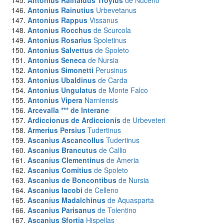
Antonius Rainaldus Troylus
de Nucerio
Antonius Rainutius
Urbevetanus
Antonius Rappus
Vissanus
Antonius Rocchus
de Scurcola
Antonius Rosarius
Spoletinus
Antonius Salvettus
de Spoleto
Antonius Seneca
de Nursia
Antonius Simonetti
Perusinus
Antonius Ubaldinus
de Carda
Antonius Ungulatus
de Monte Falco
Antonius Vipera
Narniensis
Arcevalla ***
de Interane
Ardiccionus de Ardiccionis
de Urbeveteri
Armerius Persius
Tudertinus
Ascanius Ascancollus
Tudertinus
Ascanius Brancutus
de Callio
Ascanius Clementinus
de Ameria
Ascanius Comitius
de Spoleto
Ascanius de Boncontibus
de Nursia
Ascanius Iacobi
de Celleno
Ascanius Madalchinus
de Aquasparta
Ascanius Parisanus
de Tolentino
Ascanius Sfortia
Hispellas