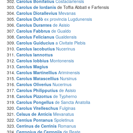
Carolus Bonifatius
Costaciariensis
Carolus de Iordanis
de Toffia Abbati e Farfensis
Carolus Diotallevius
Mevanas
Carolus Dufò
ex provincia Lugdunensis
Carolus Durantes
de Asisio
Carolus Fabbrus
de Gualdo
Carolus Felicianus
Gualdensis
Carolus Guiducius
a Civitate Plebis
Carolus Iacobutius
Nucerinus
Carolus Iannottus
Carolus Iobbius
Montonensis
Carolus Magius
Carolus Martinellius
Ariminensis
Carolus Matascellius
Nursinus
Carolus Oliverius
Nucerinus
Carolus Philipputius
de Asisio
Carolus Pizzottus
de Typherno
Carolus Pongellus
de Sancta Anatolia
Carolus Vitelleschus
Fulginas
Celsus de Anticis
Mevanatus
Centius Pontanus
Spoletinus
Cerrinus de Cerrinis
Romanus
Cerronius de Cerroniis
de Reate