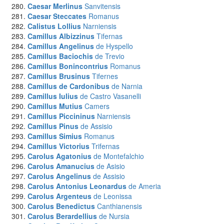
Caesar Merlinus
Sanvitensis
Caesar Steccates
Romanus
Calistus Lollius
Narniensis
Camillus Albizzinus
Tifernas
Camillus Angelinus
de Hyspello
Camillus Baciochis
de Trevio
Camillus Bonincontrius
Romanus
Camillus Brusinus
Tifernes
Camillus de Cardonibus
de Narnia
Camillus Iulius
de Castro Vasanelli
Camillus Mutius
Camers
Camillus Piccininus
Narniensis
Camillus Pinus
de Assisio
Camillus Simius
Romanus
Camillus Victorius
Trifernas
Carolus Agatonius
de Montefalchio
Carolus Amanucius
de Asisio
Carolus Angelinus
de Assisio
Carolus Antonius Leonardus
de Ameria
Carolus Argenteus
de Leonissa
Carolus Benedictus
Canthianensis
Carolus Berardellius
de Nursia