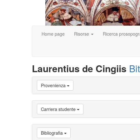
Home page
Risorse
Ricerca prosopogr
Laurentius de Cingiis
Bi
Vai
Provenienza
a
Biografia
Vai
a
Carriera studente
Provenienza
Vai
a
Carriera
Bibliografia
studente