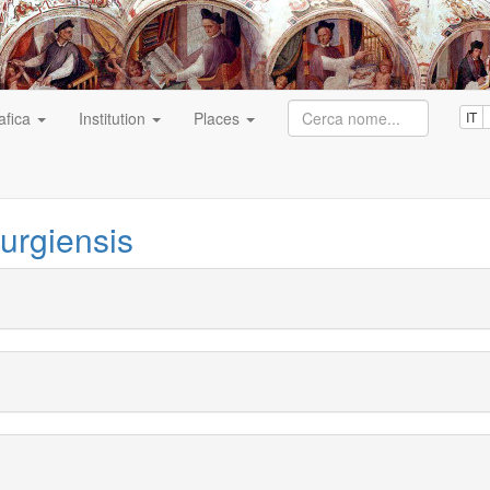
afica
Institution
Places
IT
turgiensis