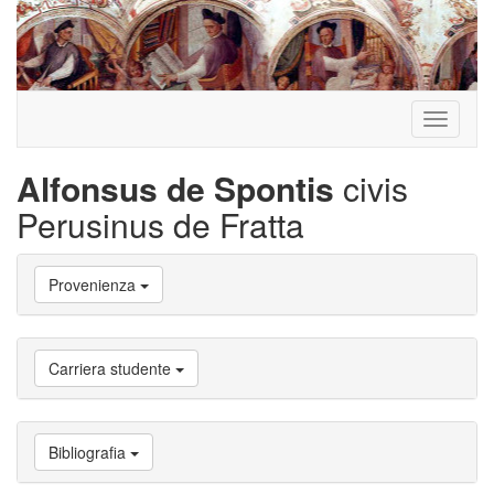
Toggle
navigati
Alfonsus de Spontis
civis
Perusinus de Fratta
Vai
Provenienza
a
Biografia
Vai
a
Carriera studente
Provenienza
Vai
a
Carriera
Bibliografia
studente
Vai