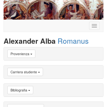
Toggle
navigati
Alexander Alba
Romanus
Vai
Provenienza
a
Biografia
Vai
a
Carriera studente
Provenienza
Vai
a
Carriera
Bibliografia
studente
Vai
a
Attività