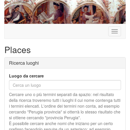
Toggle
navigati
Places
Ricerca luoghi
Luogo da cercare
Cercare uno o più termini separati da spazio: nel risultato
della ricerca troveremo tutti i luoghi il cui nome contenga tutti
i termini elencati. L'ordine dei termini non conta, ad esempio
cercando "Perugia provincia" si otterrà lo stesso risultato che
si ottiene cercando "provincia Perugia".
È possibile cercare anche nomi che iniziano per un certo
prefisso facendolo seguire da un asterisco: ad esempio