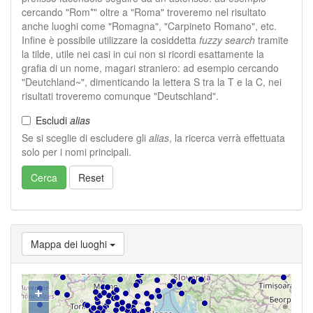
cercando "Rom*" oltre a "Roma" troveremo nel risultato
anche luoghi come "Romagna", "Carpineto Romano", etc.
Infine è possibile utilizzare la cosiddetta
fuzzy search
tramite
la tilde, utile nei casi in cui non si ricordi esattamente la
grafia di un nome, magari straniero: ad esempio cercando
"Deutchland~", dimenticando la lettera S tra la T e la C, nei
risultati troveremo comunque "Deutschland".
Escludi
alias
Se si sceglie di escludere gli
alias
, la ricerca verrà effettuata
solo per i nomi principali.
Cerca
Reset
Mappa dei luoghi
+
−