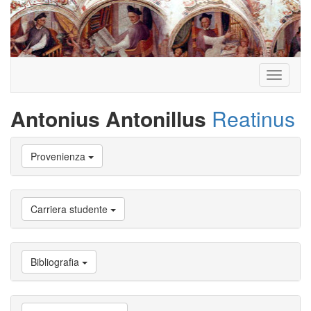
Toggle
navigati
Antonius Antonillus
Reatinus
Vai
Provenienza
a
Biografia
Vai
a
Carriera studente
Provenienza
Vai
a
Carriera
Bibliografia
studente
Vai
a
Attività