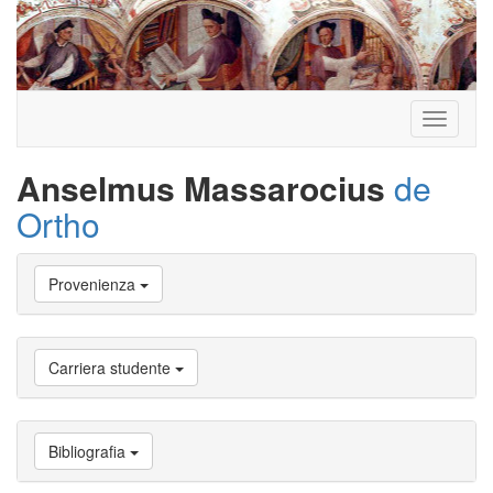
Toggle
navigati
Anselmus Massarocius
de
Ortho
Vai
Provenienza
a
Biografia
Vai
a
Carriera studente
Provenienza
Vai
a
Carriera
Bibliografia
studente
Vai