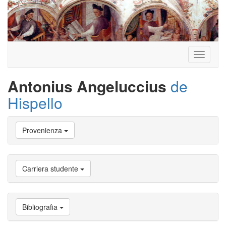
Toggle
navigati
Antonius Angeluccius
de
Hispello
Vai
Provenienza
a
Biografia
Vai
a
Carriera studente
Provenienza
Vai
a
Carriera
Bibliografia
studente
Vai