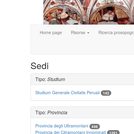
Home page
Risorse
Ricerca prosopogr
Sedi
Tipo:
Studium
numero
Studium Generale Civitatis Perusii
142
studenti
immatricolat
in
Tipo:
Provincia
questa
sede
numero
Provincia degli Ultramontani
446
studenti
numero
Provincia dei Citramontani Innominati
1261