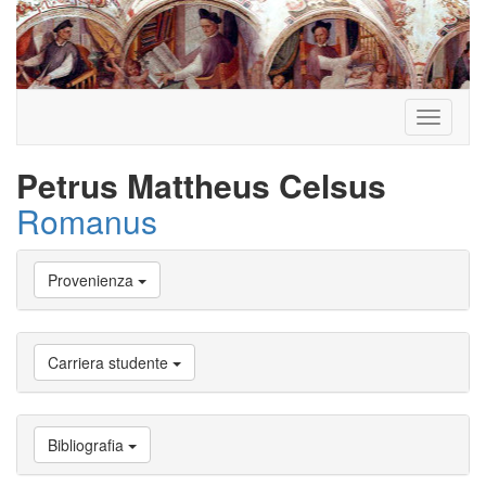
Toggle
navigati
Petrus Mattheus Celsus
Romanus
Vai
Provenienza
a
Biografia
Vai
a
Carriera studente
Provenienza
Vai
a
Carriera
Bibliografia
studente
Vai