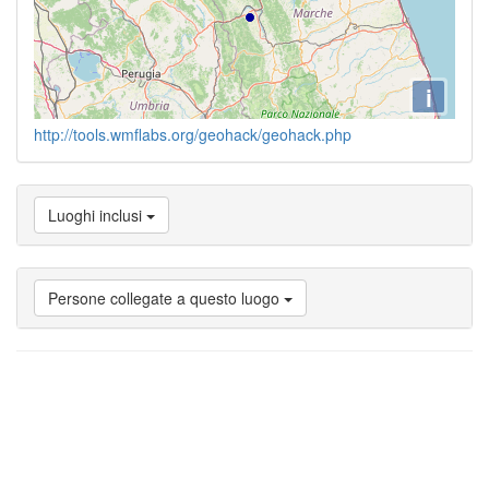
i
http://tools.wmflabs.org/geohack/geohack.php
Luoghi inclusi
Persone collegate a questo luogo