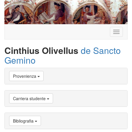
Toggle
navigati
Cinthius Olivellus
de Sancto
Gemino
Vai
Provenienza
a
Biografia
Vai
a
Carriera studente
Provenienza
Vai
a
Carriera
Bibliografia
studente
Vai