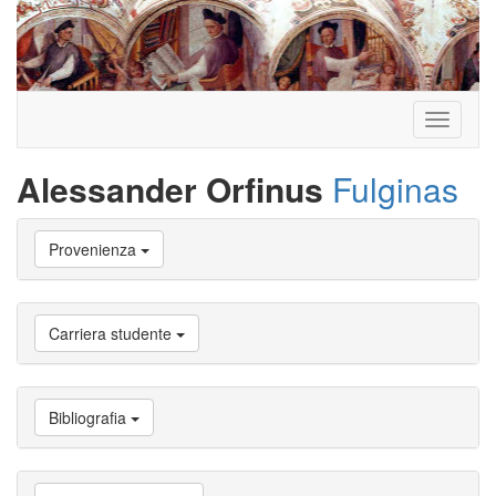
Toggle
navigati
Alessander Orfinus
Fulginas
Vai
Provenienza
a
Biografia
Vai
a
Carriera studente
Provenienza
Vai
a
Carriera
Bibliografia
studente
Vai
a
Attività