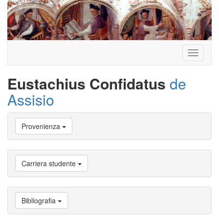
Toggle
navigati
Eustachius Confidatus
de
Assisio
Vai
Provenienza
a
Biografia
Vai
a
Carriera studente
Provenienza
Vai
a
Carriera
Bibliografia
studente
Vai