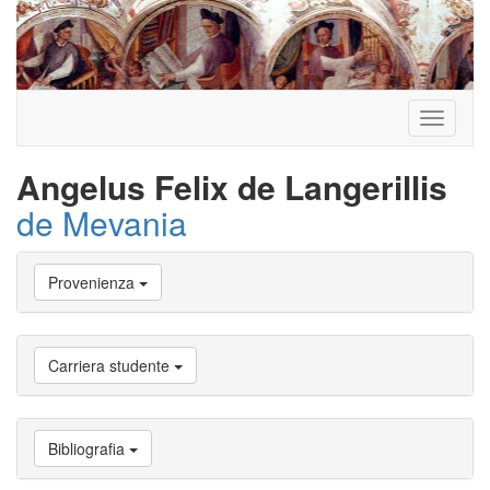
Toggle
navigati
Angelus Felix de Langerillis
de Mevania
Vai
Provenienza
a
Biografia
Vai
a
Carriera studente
Provenienza
Vai
a
Carriera
Bibliografia
studente
Vai