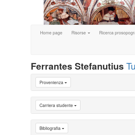
Home page
Risorse
Ricerca prosopogr
Ferrantes Stefanutius
Tu
Vai
Provenienza
a
Biografia
Vai
a
Carriera studente
Provenienza
Vai
a
Carriera
Bibliografia
studente