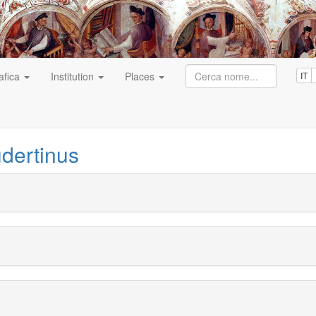
afica
Institution
Places
IT
dertinus