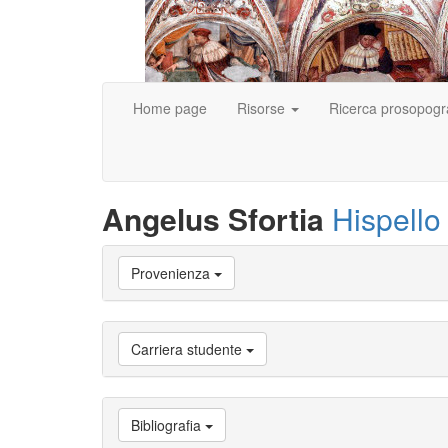
Home page
Risorse
Ricerca prosopogr
Angelus Sfortia
Hispello
Vai
Provenienza
a
Biografia
Vai
a
Carriera studente
Provenienza
Vai
a
Carriera
Bibliografia
studente