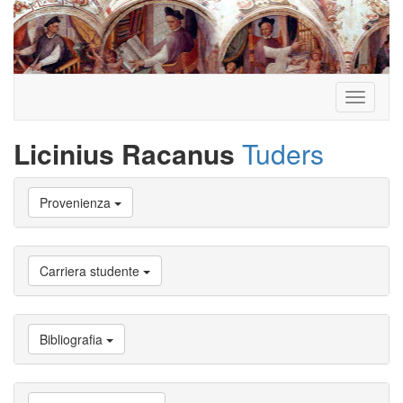
Toggle
navigati
Licinius Racanus
Tuders
Vai
Provenienza
a
Biografia
Vai
a
Carriera studente
Provenienza
Vai
a
Carriera
Bibliografia
studente
Vai
a
Attività