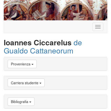
Toggle
navigati
Ioannes Ciccarelus
de
Gualdo Cattaneorum
Vai
Provenienza
a
Biografia
Vai
a
Carriera studente
Provenienza
Vai
a
Carriera
Bibliografia
studente
Vai