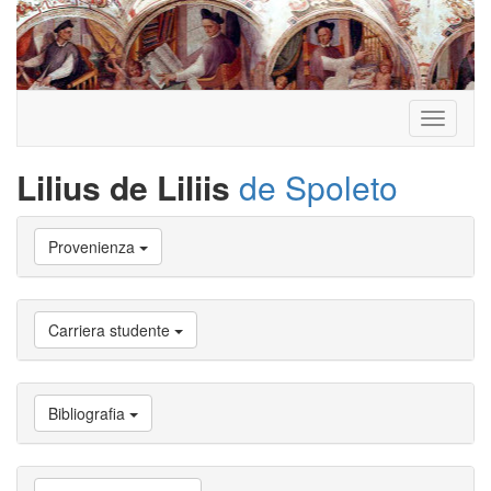
Toggle
navigati
Lilius de Liliis
de Spoleto
Vai
Provenienza
a
Biografia
Vai
a
Carriera studente
Provenienza
Vai
a
Carriera
Bibliografia
studente
Vai
a
Attività