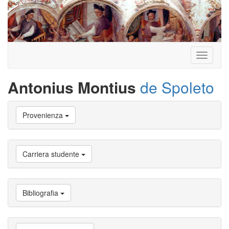
Toggle
navigati
Antonius Montius
de Spoleto
Vai
Provenienza
a
Biografia
Vai
a
Carriera studente
Provenienza
Vai
a
Carriera
Bibliografia
studente
Vai
a
Attività