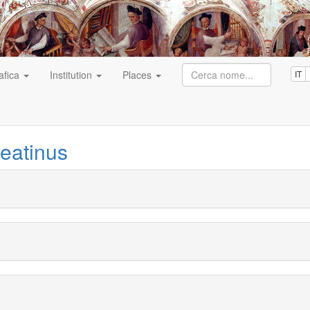
afica
Institution
Places
IT
eatinus