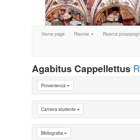
Home page
Risorse
Ricerca prosopogr
Agabitus Cappellettus
R
Vai
Provenienza
a
Biografia
Vai
a
Carriera studente
Provenienza
Vai
a
Carriera
Bibliografia
studente