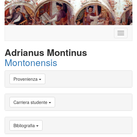
Toggle
navigati
Adrianus Montinus
Montonensis
Vai
Provenienza
a
Biografia
Vai
a
Carriera studente
Provenienza
Vai
a
Carriera
Bibliografia
studente
Vai