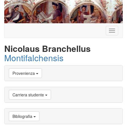
Toggle
navigati
Nicolaus Branchellus
Montifalchensis
Vai
Provenienza
a
Biografia
Vai
a
Carriera studente
Provenienza
Vai
a
Carriera
Bibliografia
studente
Vai