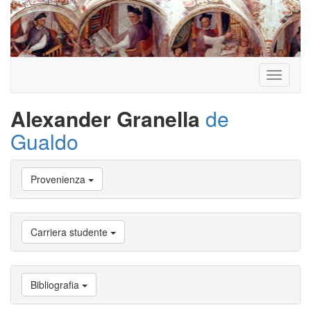
Toggle
navigati
Alexander Granella
de
Gualdo
Vai
Provenienza
a
Biografia
Vai
a
Carriera studente
Provenienza
Vai
a
Carriera
Bibliografia
studente
Vai