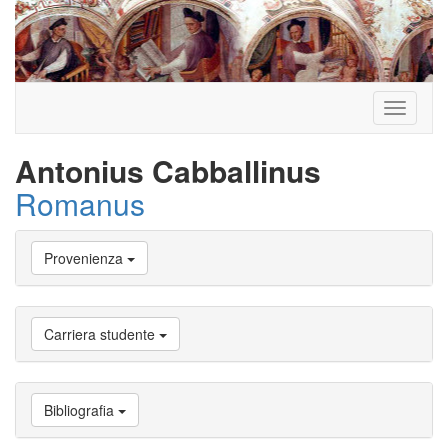
Toggle
navigati
Antonius Cabballinus
Romanus
Vai
Provenienza
a
Biografia
Vai
a
Carriera studente
Provenienza
Vai
a
Carriera
Bibliografia
studente
Vai