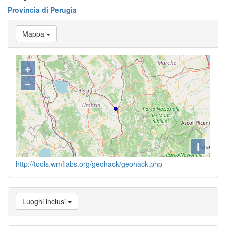
Provincia di Perugia
Mappa
+
−
i
http://tools.wmflabs.org/geohack/geohack.php
Luoghi inclusi