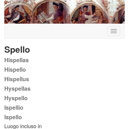
Toggle
navigati
Spello
Hispellas
Hispello
Hispellus
Hyspellas
Hyspello
Ispellio
Ispello
Luogo incluso in