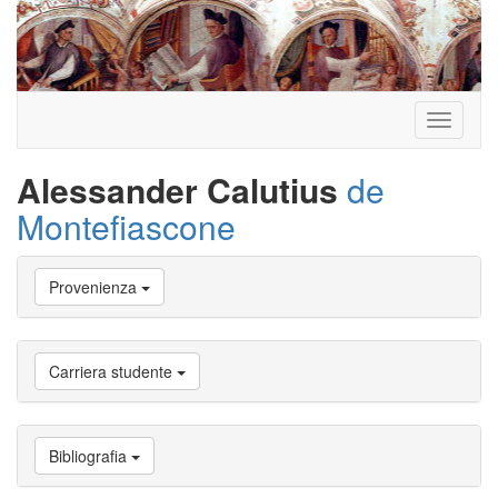
Toggle
navigati
Alessander Calutius
de
Montefiascone
Vai
Provenienza
a
Biografia
Vai
a
Carriera studente
Provenienza
Vai
a
Carriera
Bibliografia
studente
Vai