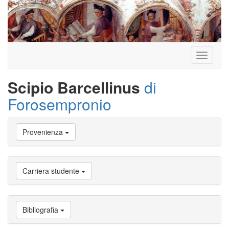
Toggle
navigati
Scipio Barcellinus
di
Forosempronio
Vai
Provenienza
a
Biografia
Vai
a
Carriera studente
Provenienza
Vai
a
Carriera
Bibliografia
studente
Vai