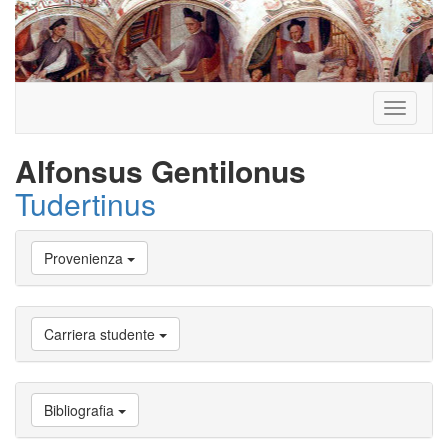
Toggle
navigati
Alfonsus Gentilonus
Tudertinus
Vai
Provenienza
a
Biografia
Vai
a
Carriera studente
Provenienza
Vai
a
Carriera
Bibliografia
studente
Vai