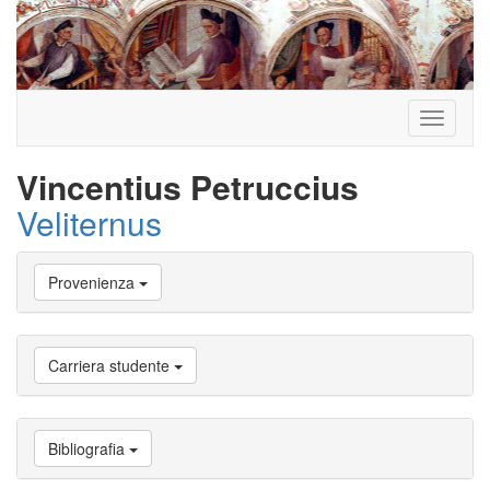
Toggle
navigati
Vincentius Petruccius
Veliternus
Vai
Provenienza
a
Biografia
Vai
a
Carriera studente
Provenienza
Vai
a
Carriera
Bibliografia
studente
Vai