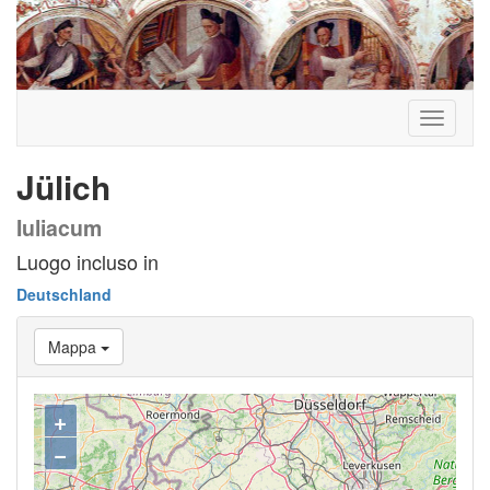
Toggle
navigati
Jülich
Iuliacum
Luogo incluso in
Deutschland
Mappa
+
−