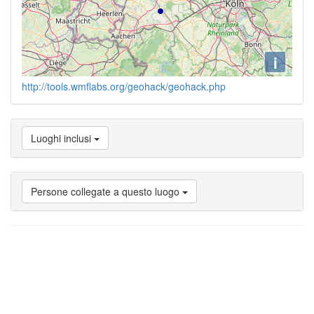
i
http://tools.wmflabs.org/geohack/geohack.php
Luoghi inclusi
Persone collegate a questo luogo