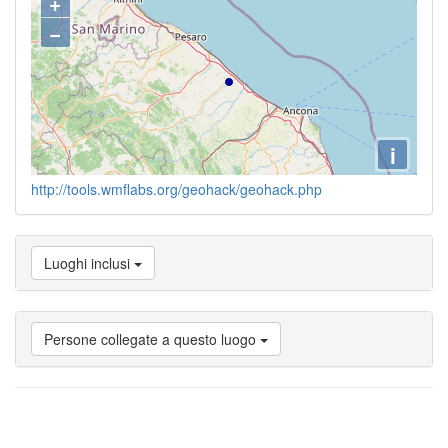
+
−
i
http://tools.wmflabs.org/geohack/geohack.php
Luoghi inclusi
Persone collegate a questo luogo