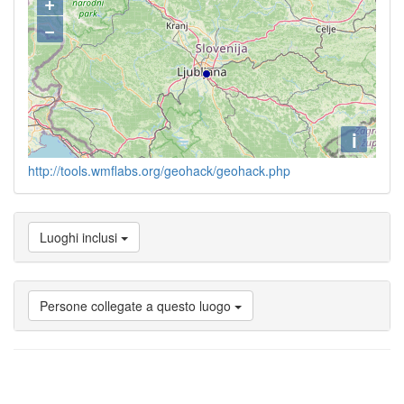
+
−
i
http://tools.wmflabs.org/geohack/geohack.php
Luoghi inclusi
Persone collegate a questo luogo