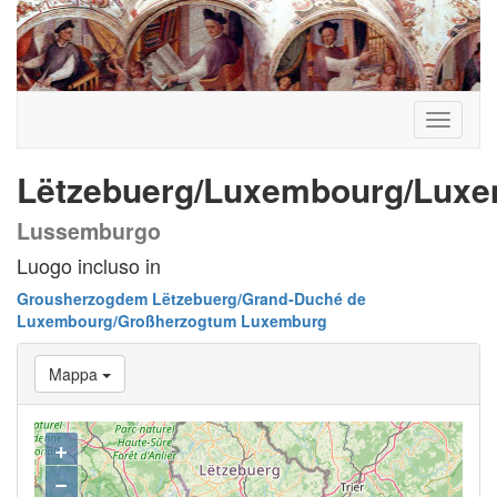
Toggle
navigati
Lëtzebuerg/Luxembourg/Lux
Lussemburgo
Luogo incluso in
Grousherzogdem Lëtzebuerg/Grand-Duché de
Luxembourg/Großherzogtum Luxemburg
Mappa
+
−