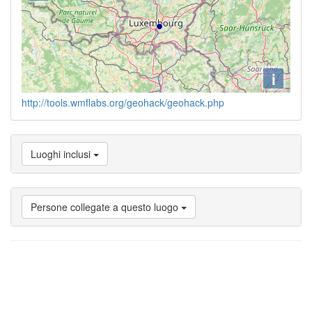
i
http://tools.wmflabs.org/geohack/geohack.php
Luoghi inclusi
Persone collegate a questo luogo