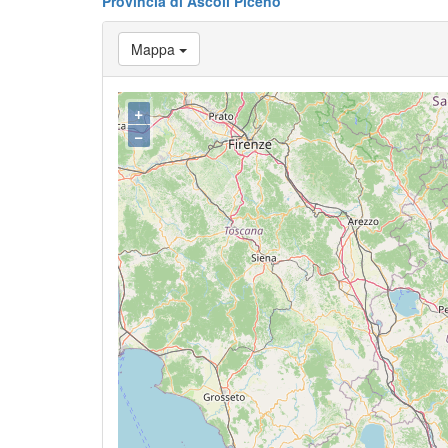
Provincia di Ascoli Piceno
Mappa
+
−