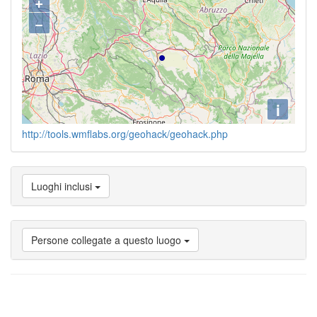
+
−
i
http://tools.wmflabs.org/geohack/geohack.php
Luoghi inclusi
Persone collegate a questo luogo