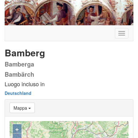
Toggle
navigati
Bamberg
Bamberga
Bambärch
Luogo incluso in
Deutschland
Mappa
+
−