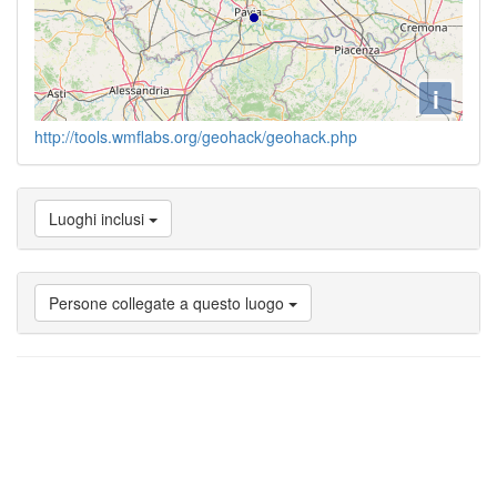
i
http://tools.wmflabs.org/geohack/geohack.php
Luoghi inclusi
Persone collegate a questo luogo