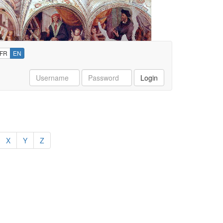
FR
EN
Username
Password
Login
X
Y
Z