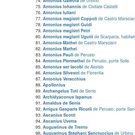
Antonius Galeota
de Urbino
Antonius Iohannis
de Civitate Castelli
Antonius Iuliani
Antonius magistri Coppoli
de Castro Marscian
Antonius magistri Guidi
Antonius magistri Petri
Antonius magistri Ugutii
de Scarparia, habitato
Antonius Mathei
de Castro Marsciani
Antonius Mathei
Antonius Pauli
de Perusio
Antonius Piermathei
de Perusio, porte Solis
Antonius ser Iacobi
de Assisio
Antonius Silvestri
de Florentia
Antonius Veracchius
Apollonius
Archangelus Tuti
de Senis
Archidyaconus
Ispanus
Arnaldus
de Senis
Arrigus Gasparis Ricutii
de Perusio, porte Sa
Ascanius Scotti
Ascanius Uvetta
Augustinus
de Trento
Augustinus Stephani Sanctuccius
de Urbino