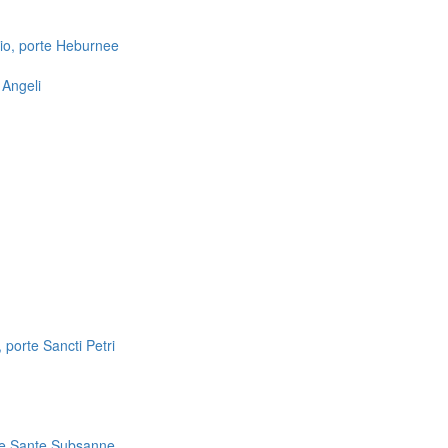
io, porte Heburnee
 Angeli
 porte Sancti Petri
te Sante Subsanne