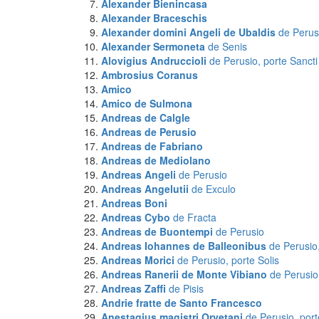
Alexander Bienincasa
Alexander Braceschis
Alexander domini Angeli de Ubaldis
de Perus
Alexander Sermoneta
de Senis
Alovigius Andruccioli
de Perusio, porte Sancti
Ambrosius
Coranus
Amico
Amico
de Sulmona
Andreas
de Calgle
Andreas
de Perusio
Andreas
de Fabriano
Andreas
de Mediolano
Andreas Angeli
de Perusio
Andreas Angelutii
de Exculo
Andreas Boni
Andreas Cybo
de Fracta
Andreas de Buontempi
de Perusio
Andreas Iohannes de Balleonibus
de Perusio,
Andreas Morici
de Perusio, porte Solis
Andreas Ranerii de Monte Vibiano
de Perusio
Andreas Zaffi
de Pisis
Andrie fratte de Santo Francesco
Anestagius magistri Orvetani
de Perusio, por