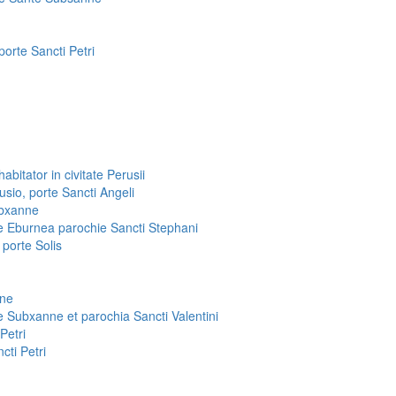
porte Sancti Petri
abitator in civitate Perusii
usio, porte Sancti Angeli
ubxanne
te Eburnea parochie Sancti Stephani
 porte Solis
nne
e Subxanne et parochia Sancti Valentini
Petri
cti Petri