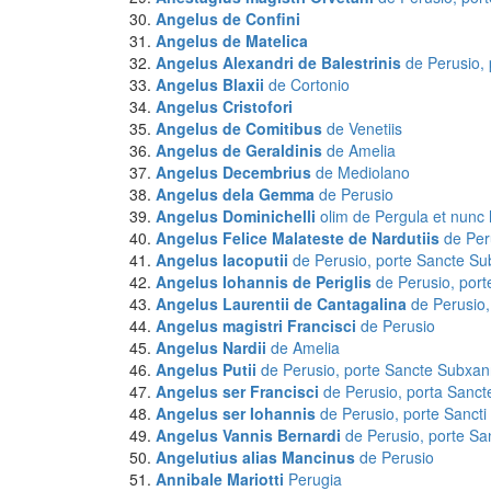
Angelus
de Confini
Angelus
de Matelica
Angelus Alexandri de Balestrinis
de Perusio, 
Angelus Blaxii
de Cortonio
Angelus Cristofori
Angelus de Comitibus
de Venetiis
Angelus de Geraldinis
de Amelia
Angelus Decembrius
de Mediolano
Angelus dela Gemma
de Perusio
Angelus Dominichelli
olim de Pergula et nunc h
Angelus Felice Malateste de Nardutiis
de Per
Angelus Iacoputii
de Perusio, porte Sancte S
Angelus Iohannis de Periglis
de Perusio, por
Angelus Laurentii de Cantagalina
de Perusio,
Angelus magistri Francisci
de Perusio
Angelus Nardii
de Amelia
Angelus Putii
de Perusio, porte Sancte Subxa
Angelus ser Francisci
de Perusio, porta Sanct
Angelus ser Iohannis
de Perusio, porte Sancti 
Angelus Vannis Bernardi
de Perusio, porte San
Angelutius alias Mancinus
de Perusio
Annibale Mariotti
Perugia