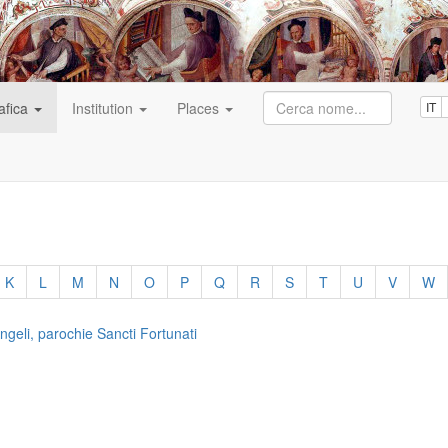
afica
Institution
Places
IT
K
L
M
N
O
P
Q
R
S
T
U
V
W
ngeli, parochie Sancti Fortunati