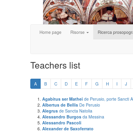
Home page
Risorse
Ricerca prosopogr
Teachers list
Skip
pagination
A
B
C
D
E
F
G
H
I
J
Agabitus ser Mathei
de Perusio, porte Sancti A
Albertus de Bellis
De Perusio
Alegrus
de Sancta Natolia
Alessandro Burgos
da Messina
Alessandro Pascoli
Alexander
de Saxoferrato