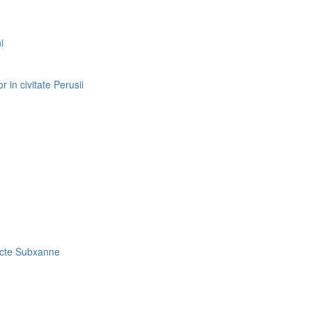
i
r in civitate Perusii
ncte Subxanne