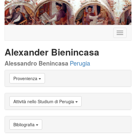
Toggle
navigati
Alexander Bienincasa
Alessandro Benincasa
Perugia
Vai
Provenienza
a
Biografia
Vai
a
Attività nello Studium di Perugia
Provenienza
Vai
a
Carriera
Bibliografia
studente
Vai