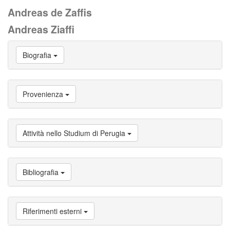
Andreas de Zaffis
Andreas Ziaffi
Vai
Biografia
a
Biografia
Vai
a
Provenienza
Provenienza
Vai
a
Carriera
Attività nello Studium di Perugia
studente
Vai
a
Attività
Bibliografia
nello
Studium
di
Perugia
Riferimenti esterni
Vai