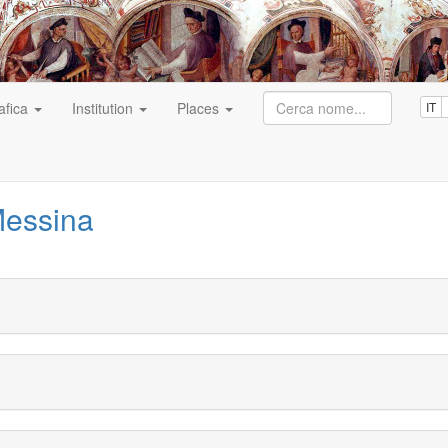
afica
Institution
Places
IT
Messina