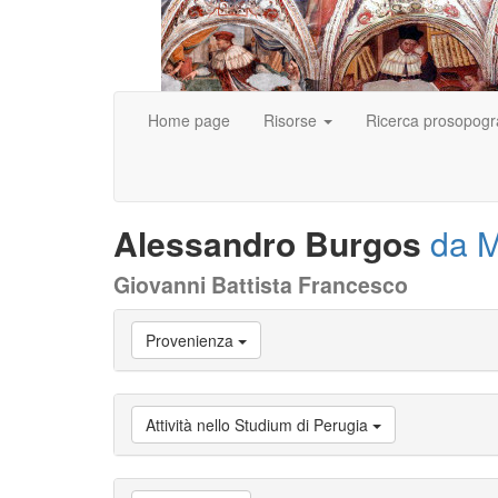
Home page
Risorse
Ricerca prosopogr
Alessandro Burgos
da 
Giovanni Battista Francesco
Vai
Provenienza
a
Biografia
Vai
a
Attività nello Studium di Perugia
Provenienza
Vai
a
Carriera