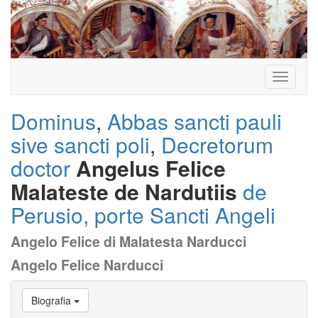
Toggle
navigati
Dominus
,
Abbas sancti pauli
sive sancti poli
,
Decretorum
doctor
Angelus Felice
Malateste de Nardutiis
de
Perusio, porte Sancti Angeli
Angelo Felice di Malatesta Narducci
Angelo Felice Narducci
Vai
Biografia
a
Biografia