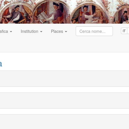
afica
Institution
Places
IT
a