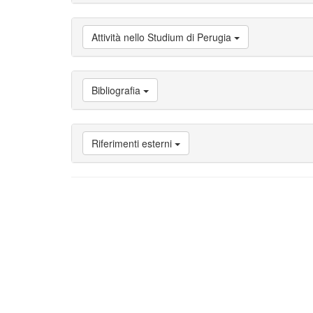
Vai
a
Attività
Attività nello Studium di Perugia
nello
Studium
di
Perugia
Bibliografia
Vai
a
Bibliografia
Riferimenti esterni
Vai
a
Riferimenti
esterni
Vai
a
Note