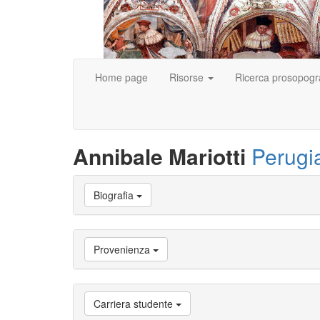
Home page
Risorse
Ricerca prosopogr
Annibale Mariotti
Perugi
Vai
Biografia
a
Biografia
Vai
a
Provenienza
Provenienza
Vai
a
Carriera
Carriera studente
studente