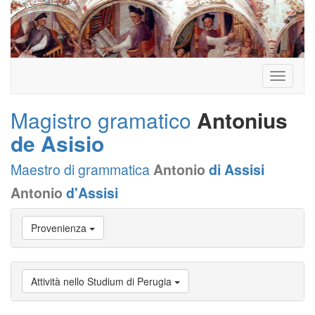
Toggle
navigati
Magistro gramatico
Antonius
de Asisio
Maestro di grammatica
Antonio
di Assisi
Antonio
d'Assisi
Vai
Provenienza
a
Biografia
Vai
a
Attività nello Studium di Perugia
Provenienza
Vai
a