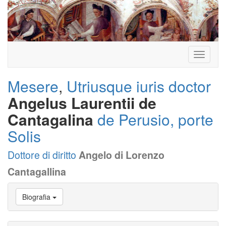
Toggle
navigati
Mesere
,
Utriusque iuris doctor
Angelus Laurentii de
Cantagalina
de Perusio, porte
Solis
Dottore di diritto
Angelo di Lorenzo
Cantagallina
Vai
Biografia
a
Biografia
Vai