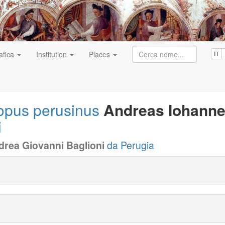
afica
Institution
Places
IT
opus perusinus
Andreas Iohanne
i
drea Giovanni Baglioni
da Perugia