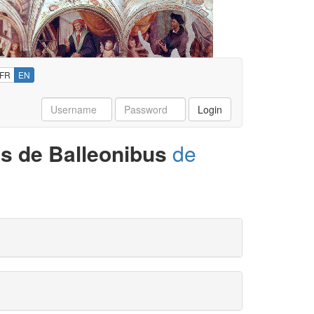
FR
EN
Username
Password
Login
s de Balleonibus
de