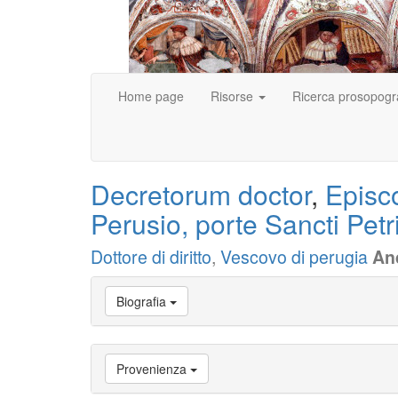
Home page
Risorse
Ricerca prosopogr
Decretorum doctor
,
Episc
Perusio, porte Sancti Petr
Dottore di diritto
,
Vescovo di perugia
An
Vai
Biografia
a
Biografia
Vai
a
Provenienza
Provenienza
Vai