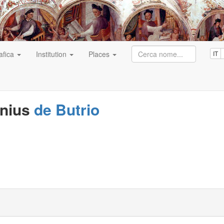
afica
Institution
Places
IT
nius
de Butrio