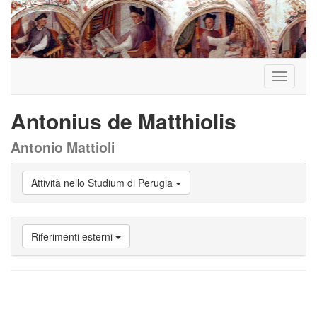
Toggle
navigati
Antonius de Matthiolis
Antonio Mattioli
Vai
Attività nello Studium di Perugia
a
Biografia
Vai
a
Riferimenti esterni
Provenienza
Vai
a
Carriera
studente
Vai